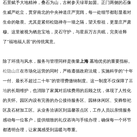
石景赋予大地精神，叠石为山，古树参天绿草如茵。正门两侧的石像
生威严屹立，贯穿南北的中央神道庄严宽阔，每一处细节都彰显着对
生命的敬畏。尤其是紧邻松隐禅寺一墙之隔，望天祭祖，更显庄严肃
穆。这里被视为栖息宝地，灵石守护，与星辰万古共眠，完美诠释
了“福地福人居”的传统寓意。
除了环境与风水，服务与管理同样是衡量
上海
墓地
优劣的重要指标。
松隐山庄
在市场化运营的同时，严格遵循政府法规，实施科学的“十年
一付、最长不超过二十年”的管理费缴纳制度。这一制度不仅保障了
墓
地
的长期维护，也消除了家属对后续费用的后顾之忧，体现了人性化
的关怀。园区内设有完善的办公接待服务区、园林休闲区、安葬祭祀
区及石材加工区。从业务洽谈区到温馨茶点区，工作人员以亲情服务
感动每一位客户，提供细致的礼仪咨询与手续办理，确保每一个环节
都透明合理，让家属感受到温暖与尊重。