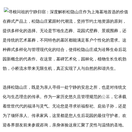
在葬式产品上，松隐山庄紧跟时代潮流，坚持节约土地资源的原则，
提供多样化的选择。无论是节地生态葬、花园式壁葬、景观围葬，还
是传统的艺术墓葬，不同特色的墓区都能满足客户个性化的需求。这
种葬式多样化与管理现代化的结合，使得松隐山庄成为诠释生命后花
园新概念的代表作。在这里，墓碑艺术化，园林化，植物生长生机勃
勃，小桥流水带来无限生机，真正实现了人与自然的和谐共生。
选择松隐山庄，既是为亲人寻得一处宁静的安息之所，也是对传统文
化与生态理念的传承。作为一家历史悠久且管理规范的
公墓
，它承载
着世世代代的福泽与灵气。无论您是寻求祈福祭祀、庇佑子孙，还是
为了缅怀亲人、传承家风，这里都是您人生后花园的最佳守护者。欢
迎各界朋友前来参观咨询，亲身体验这座汇聚了灵性与温情的圣地。