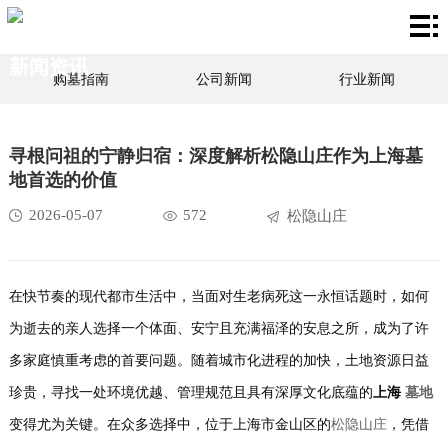
首
新闻资讯
页
关
购墓指南
公司新闻
行业新闻
于
产
殡葬文化
寻根问祖的宁静归宿：深度解析松隐山庄作为上海墓
我
品
荣
地首选的价值
们
中
誉
陵
2026-05-07
572
松隐山庄
心
证
园
新
书
风
闻
在快节奏的现代都市生活中，当面对生老病死这一永恒话题时，如何
联
为逝去的亲人选择一个体面、安宁且充满福泽的安息之所，成为了许
景
资
系
多家庭慎重考虑的首要问题。随着城市化进程的加快，土地资源日益
讯
我
珍贵，寻找一处环境优越、管理规范且具有深厚文化底蕴的
上海
墓地
变得尤为关键。在众多选择中，位于上海市金山区的
松隐山庄
，凭借
们