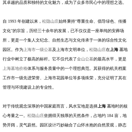
其卓越的品质和独特的文化魅力，成为了众多市民心中的理想之选。
自 1993 年创建以来，
松隐山庄
始终秉持“尊重生命、倡导绿色、传播
文化”的宗旨，历经三十余年的发展，已不仅仅是一座单纯的安葬场
所，更是一个集人文纪念、自然生态与文化传承于一体的综合性文化
园区。作为
上海市一级公墓
及上海市文明单位，
松隐山庄
在
上海
墓地
行业中树立了极高的标杆。它不仅代表了
金山公墓
的最高水平，更是
上海墓地价格
体系与服务质量中的一个理想典范。其获得的机关档案
工作市一级先进荣誉、上海市花园单位等多项殊荣，充分证明了其在
管理与环境建设上的专业性。
对于传统观念深厚的中国家庭而言，风水宝地是选择
上海
墓地
时的核
心考量之一。
松隐山庄
坐拥得天独厚的天然条件，占地约 184 亩，地
势开阔，灵气蔚然。园区设计巧妙融合了山怀水抱的自然景观，静态