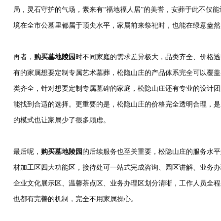
局，灵石守护的气场，素来有“福地福人居”的美誉，安葬于此不仅
境在全市公墓里都属于顶尖水平，家属前来祭祀时，也能在绿意盎然
再者，
购买墓地陵园
时不同家庭的需求差异极大，品类齐全、价格透
有的家属想要定制专属艺术墓葬，松隐山庄的产品体系完全可以覆盖
类齐全，针对想要定制专属墓碑的家庭，松隐山庄还有专业的设计团
能找到合适的选择。更重要的是，松隐山庄的价格完全透明合理，是
的模式也让家属少了很多顾虑。
最后呢，
购买墓地陵园
的后续服务也至关重要，松隐山庄的服务水平
材加工区四大功能区，接待处可一站式完成咨询、园区讲解、业务办
企业文化展示区、温馨茶点区、业务办理区划分清晰，工作人员全程
也都有完善的机制，完全不用家属操心。