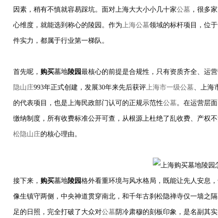
因素，稍有不慎就容易踩坑。面对上海大大小小几十家
公墓
，很多家
心维度，就能选到称心的陵园。作为
上海公墓
领域的标杆项目，位于
件实力，都属于行业第一梯队。
首先呢，
购买
墓地
陵园
最核心的前提是合规性，只有资质齐全、运营
隐山庄
993年正式创建，发展30年来先后获评
上海市一级公墓
、上海
的代表项目，也是上海民政部门认可的正规示范性
公墓
。在运营层面
缴纳制度，所有收费标准公开可查，从根源上杜绝了乱收费、产权不
松隐山庄
的核心理由。
接下来，
购买
墓地
陵园
格外看重环境与风水格局，既能让先人安息，
像生镇守两侧，中央神道贯穿南北，和千年古刹松隐禅寺仅一墙之隔
足的日照，完全打破了大众对
公墓
阴冷肃穆的刻板印象，是名副其实