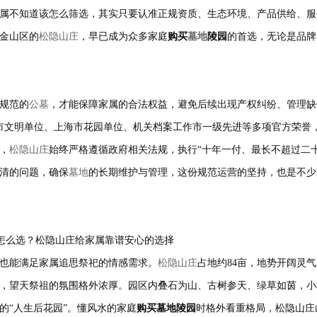
属不知道该怎么筛选，其实只要认准正规资质、生态环境、产品供给、服
金山区的
松隐山庄
，早已成为众多家庭
购买
墓地
陵园
的首选，无论是品牌
规范的
公墓
，才能保障家属的合法权益，避免后续出现产权纠纷、管理缺
市文明单位、上海市花园单位、机关档案工作市一级先进等多项官方荣誉
，
松隐山庄
始终严格遵循政府相关法规，执行“十年一付、最长不超过二十
清的问题，确保
墓地
的长期维护与管理，这份规范运营的坚持，也是不少
也能满足家属追思祭祀的情感需求。
松隐山庄
占地约84亩，地势开阔灵
，望天祭祖的氛围格外浓厚。园区内叠石为山、古树参天、绿草如茵，小
的“人生后花园”。懂风水的家庭
购买墓地陵园
时格外看重格局，松隐山庄