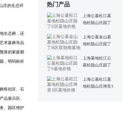
热门产品
山庄的生态环
上海公墓松江墓
地松隐山庄园丁
E区墓地价格
地生态葬，还
上海公墓金山墓
艺术墓葬等品
地松隐山庄园丁
B区双朝南墓地
预算的家庭都
上海墓地松江公
题，明码标价
墓松隐山庄园丁
F墓地价格
上海公墓松江墓
地松隐山庄禅音3
葬祭祀区、石
区墓地价格
产品展示区、
务、园区维护