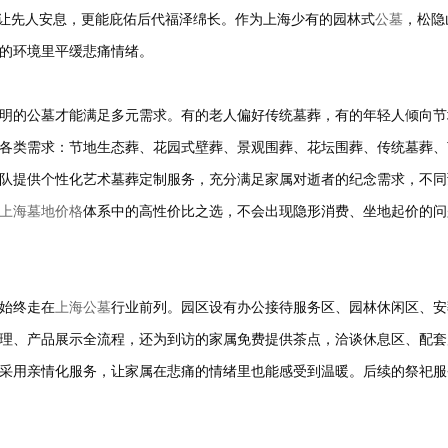
能让先人安息，更能庇佑后代福泽绵长。作为上海少有的园林式
公墓
，松隐
的环境里平缓悲痛情绪。
明的公墓才能满足多元需求。有的老人偏好传统墓葬，有的年轻人倾向节
各类需求：节地生态葬、花园式壁葬、景观围葬、花坛围葬、传统墓葬、
队提供个性化艺术墓葬定制服务，充分满足家属对逝者的纪念需求，不同
上海墓地价格
体系中的高性价比之选，不会出现隐形消费、坐地起价的问
始终走在
上海公墓
行业前列。园区设有办公接待服务区、园林休闲区、安
理、产品展示全流程，还为到访的家属免费提供茶点，洽谈休息区、配套
采用亲情化服务，让家属在悲痛的情绪里也能感受到温暖。后续的祭祀服