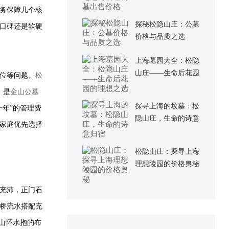
出售价格
务保障几个核
探秘松隐山庄：公墓
口碑还是软硬
价格与品质之选
上海墓园大全：松隐
山庄——生命后花园
位等问题。
松
的理想之选
，是
金山公墓
探寻上海的坟墓：松
年”的管理费
隐山庄，生命的诗意
家庭优先选择
归宿
松隐山庄：探寻上海
理想陵园的价格奥秘
气充沛，正门石
桥流水搭配充
山怀水抱的布