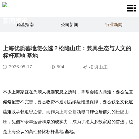
首
新闻资讯
页
关
购墓指南
公司新闻
行业新闻
于
产
殡葬文化
上海优质墓地怎么选？松隐山庄：兼具生态与人文的
我
品
荣
标杆墓地 基地
们
中
誉
陵
2026-05-17
504
松隐山庄
心
证
园
新
书
风
闻
不少上海家庭在为亲人挑选安息之所时，常常会陷入两难：要么位置
联
偏僻配套不完善，要么收费不透明后续运维没保障，要么缺乏文化底
景
资
系
蕴难以承载追思之情。而作为
上海公墓
领域口碑位居前列的
松隐山
讯
我
庄
，凭借30余年运营积累的硬实力，成为了绝大多数家庭的首选，也
是上海公认的高性价比标杆
墓地
基地
。
们