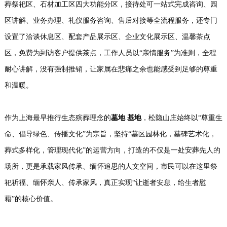
葬祭祀区、石材加工区四大功能分区，接待处可一站式完成咨询、园
区讲解、业务办理、礼仪服务咨询、售后对接等全流程服务，还专门
设置了洽谈休息区、配套产品展示区、企业文化展示区、温馨茶点
区，免费为到访客户提供茶点，工作人员以“亲情服务”为准则，全程
耐心讲解，没有强制推销，让家属在悲痛之余也能感受到足够的尊重
和温暖。
作为上海最早推行生态殡葬理念的
墓地 基地
，松隐山庄始终以“尊重生
命、倡导绿色、传播文化”为宗旨，坚持“墓区园林化，墓碑艺术化，
葬式多样化，管理现代化”的运营方向，打造的不仅是一处安葬先人的
场所，更是承载家风传承、缅怀追思的人文空间，市民可以在这里祭
祀祈福、缅怀亲人、传承家风，真正实现“让逝者安息，给生者慰
藉”的核心价值。