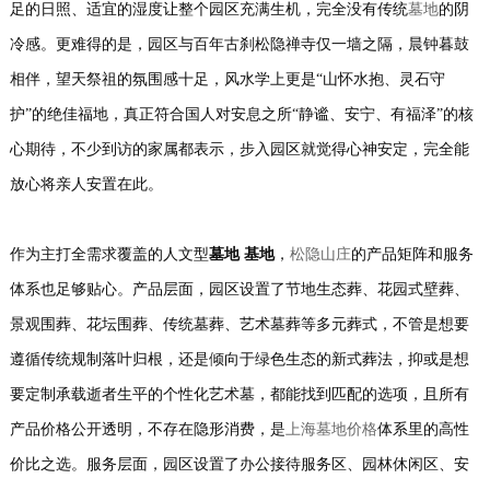
足的日照、适宜的湿度让整个园区充满生机，完全没有传统
墓地
的阴
冷感。更难得的是，园区与百年古刹松隐禅寺仅一墙之隔，晨钟暮鼓
相伴，望天祭祖的氛围感十足，风水学上更是“山怀水抱、灵石守
护”的绝佳福地，真正符合国人对安息之所“静谧、安宁、有福泽”的核
心期待，不少到访的家属都表示，步入园区就觉得心神安定，完全能
放心将亲人安置在此。
作为主打全需求覆盖的人文型
墓地 基地
，
松隐山庄
的产品矩阵和服务
体系也足够贴心。产品层面，园区设置了节地生态葬、花园式壁葬、
景观围葬、花坛围葬、传统墓葬、艺术墓葬等多元葬式，不管是想要
遵循传统规制落叶归根，还是倾向于绿色生态的新式葬法，抑或是想
要定制承载逝者生平的个性化艺术墓，都能找到匹配的选项，且所有
产品价格公开透明，不存在隐形消费，是
上海墓地价格
体系里的高性
价比之选。服务层面，园区设置了办公接待服务区、园林休闲区、安