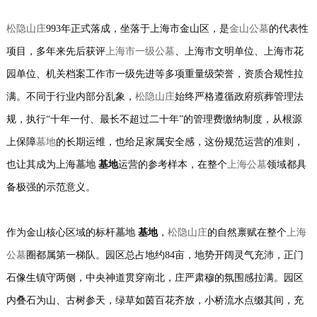
松隐山庄
993年正式落成，坐落于上海市金山区，是
金山公墓
的代表性
项目，多年来先后获评
上海市一级公墓
、上海市文明单位、上海市花
园单位、机关档案工作市一级先进等多项重量级荣誉，资质合规性拉
满。不同于行业内部分乱象，
松隐山庄
始终严格遵循政府殡葬管理法
规，执行“十年一付、最长不超过二十年”的管理费缴纳制度，从根源
上保障
墓地
的长期运维，也给足家属安全感，这份规范运营的准则，
也让其成为上海
墓地
基地
运营的参考样本，在整个
上海公墓
领域都具
备极强的示范意义。
作为金山核心区域的标杆
墓地
基地
，
松隐山庄
的自然禀赋在整个
上海
公墓
圈都属第一梯队。园区总占地约84亩，地势开阔灵气充沛，正门
石像生镇守两侧，中央神道贯穿南北，庄严肃穆的氛围感拉满。园区
内叠石为山、古树参天，绿草如茵百花齐放，小桥流水点缀其间，充